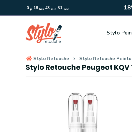
1
0
18
43
50
jr
hrs
min
sec
Stylo Pein
Stylo Retouche
Stylo Retouche Peintu
Stylo Retouche Peugeot KQV 